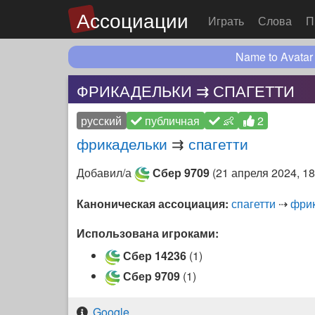
Ассоциации
Играть
Слова
П
Name to Avatar
ФРИКАДЕЛЬКИ ⇉ СПАГЕТТИ
русский
публичная
👶
2
фрикадельки
⇉
спагетти
Добавил/а
Сбер 9709
(
21 апреля 2024, 18
Каноническая ассоциация:
спагетти
⇢
фри
Использована игроками:
Сбер 14236
(1)
Сбер 9709
(1)
Google