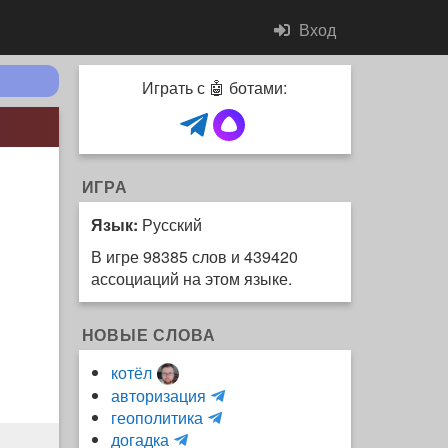
Вход
Играть с 🤖 ботами:
ИГРА
Язык:
Русский
В игре 98385 слов и 439420
ассоциаций на этом языке.
НОВЫЕ СЛОВА
котёл
и
авторизация
H
н
геополитика
m
y
к
догадка