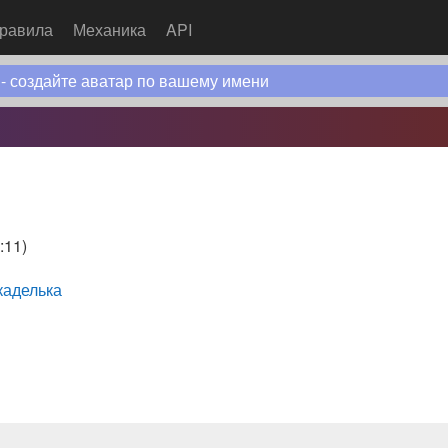
равила
Механика
API
 - создайте аватар по вашему имени
:11
)
каделька