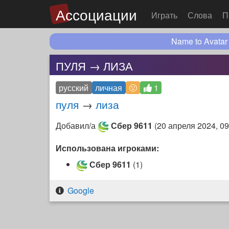
Ассоциации
Играть
Слова
П
Name to Avatar
ПУЛЯ → ЛИЗА
русский
личная
🤢
1
пуля
→
лиза
Добавил/а
Сбер 9611
(
20 апреля 2024, 09
Использована игроками:
Сбер 9611
(1)
Google