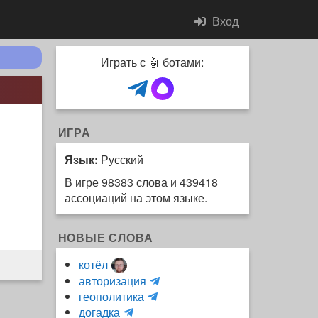
Вход
Играть с 🤖 ботами:
ИГРА
Язык:
Русский
В игре 98383 слова и 439418
ассоциаций на этом языке.
НОВЫЕ СЛОВА
котёл
и
авторизация
H
н
геополитика
m
y
к
догадка