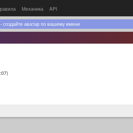
равила
Механика
API
 - создайте аватар по вашему имени
:07
)