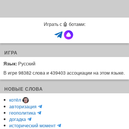
Играть с 🤖 ботами:
ИГРА
Язык:
Русский
В игре 98382 слова и 439403 ассоциации на этом языке.
НОВЫЕ СЛОВА
котёл
и
авторизация
H
н
геополитика
m
y
к
догадка
a
d
о
и
исторический момент