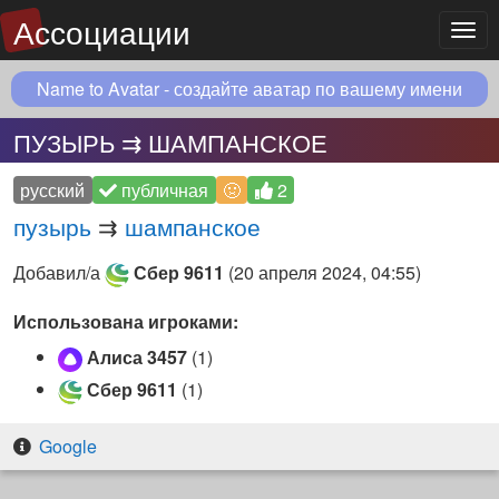
Ассоциации
Мен
Name to Avatar - создайте аватар по вашему имени
ПУЗЫРЬ ⇉ ШАМПАНСКОЕ
русский
публичная
🤢
2
пузырь
⇉
шампанское
Добавил/а
Сбер 9611
(
20 апреля 2024, 04:55
)
Использована игроками:
Алиса 3457
(1)
Сбер 9611
(1)
Google