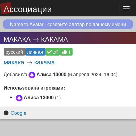
Ассоциации
Мен
Name to Avatar - создайте аватар по вашему имени
МАКАКА → КАКАМА
русский
личная
👶
1
макака
→
какама
Добавил/а
Алиса 13000
(
6 апреля 2024, 16:04
)
Использована игроками:
Алиса 13000
(1)
Google