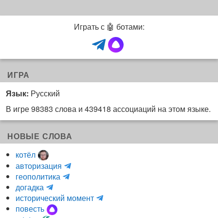
Играть с 🤖 ботами:
ИГРА
Язык:
Русский
В игре 98383 слова и 439418 ассоциаций на этом языке.
НОВЫЕ СЛОВА
котёл
и
авторизация
H
н
геополитика
m
y
к
догадка
a
d
о
и
исторический момент
r
r
г
н
повесть