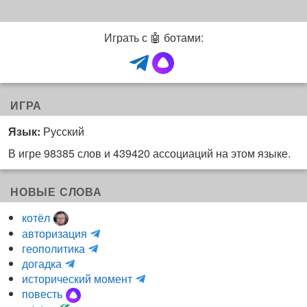
Играть с 🤖 ботами:
ИГРА
Язык:
Русский
В игре 98385 слов и 439420 ассоциаций на этом языке.
НОВЫЕ СЛОВА
котёл
и
авторизация
H
н
геополитика
m
y
к
догадка
a
d
о
и
исторический момент
r
r
г
н
повесть