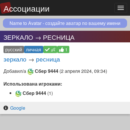
Ассоциации
Мен
Name to Avatar - создайте аватар по вашему имени
ЗЕРКАЛО → РЕСНИЦА
русский
личная
👶
1
зеркало
→
ресница
Добавил/а
Сбер 9444
(
2 апреля 2024, 09:34
)
Использована игроками:
Сбер 9444
(1)
Google