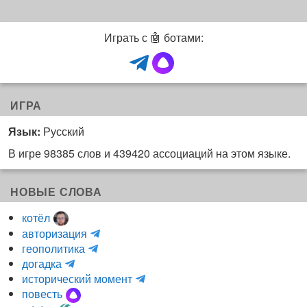
Играть с 🤖 ботами:
ИГРА
Язык:
Русский
В игре 98385 слов и 439420 ассоциаций на этом языке.
НОВЫЕ СЛОВА
котёл
и
авторизация
H
н
геополитика
m
y
к
догадка
a
d
о
и
исторический момент
r
r
г
н
повесть