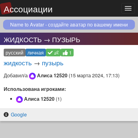
Ассоциации
Мен
Name to Avatar - создайте аватар по вашему имени
ЖИДКОСТЬ → ПУЗЫРЬ
русский
личная
👶
1
жидкость
→
пузырь
Добавил/а
Алиса 12520
(
15 марта 2024, 17:13
)
Использована игроками:
Алиса 12520
(1)
Google