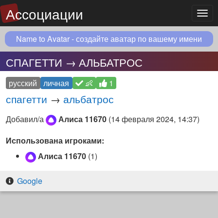
Ассоциации
Мен
Name to Avatar - создайте аватар по вашему имени
СПАГЕТТИ → АЛЬБАТРОС
русский
личная
👶
1
спагетти
→
альбатрос
Добавил/а
Алиса 11670
(
14 февраля 2024, 14:37
)
Использована игроками:
Алиса 11670
(1)
Google