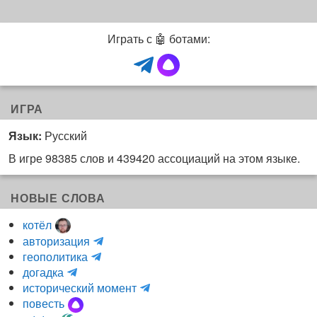
Играть с 🤖 ботами:
ИГРА
Язык:
Русский
В игре 98385 слов и 439420 ассоциаций на этом языке.
НОВЫЕ СЛОВА
котёл
и
авторизация
H
н
геополитика
m
y
к
догадка
a
d
о
и
исторический момент
r
r
г
н
повесть