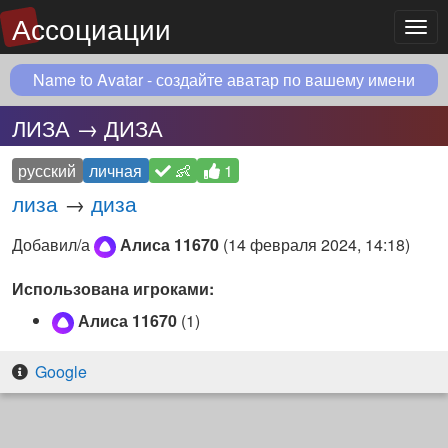
Ассоциации
Мен
Name to Avatar - создайте аватар по вашему имени
ЛИЗА → ДИЗА
русский
личная
👶
1
лиза
→
диза
Добавил/а
Алиса 11670
(
14 февраля 2024, 14:18
)
Использована игроками:
Алиса 11670
(1)
Google