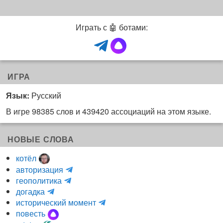
Играть с 🤖 ботами:
ИГРА
Язык:
Русский
В игре 98385 слов и 439420 ассоциаций на этом языке.
НОВЫЕ СЛОВА
котёл
и
авторизация
H
н
геополитика
m
y
к
догадка
a
d
о
и
исторический момент
r
r
г
н
повесть