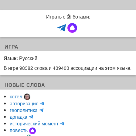
Играть с 🤖 ботами:
ИГРА
Язык:
Русский
В игре 98382 слова и 439403 ассоциации на этом языке.
НОВЫЕ СЛОВА
котёл
и
авторизация
H
н
геополитика
m
y
к
догадка
a
d
о
и
исторический момент
r
r
г
н
повесть