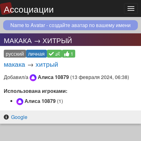
Ассоциации
Мен
Name to Avatar - создайте аватар по вашему имени
МАКАКА → ХИТРЫЙ
русский
личная
👶
1
макака
→
хитрый
Добавил/а
Алиса 10879
(
13 февраля 2024, 06:38
)
Использована игроками:
Алиса 10879
(1)
Google