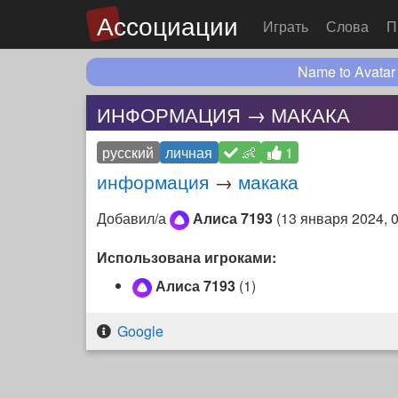
Ассоциации
Играть
Слова
П
Name to Avatar
ИНФОРМАЦИЯ → МАКАКА
русский
личная
👶
1
информация
→
макака
Добавил/а
Алиса 7193
(
13 января 2024, 
Использована игроками:
Алиса 7193
(1)
Google