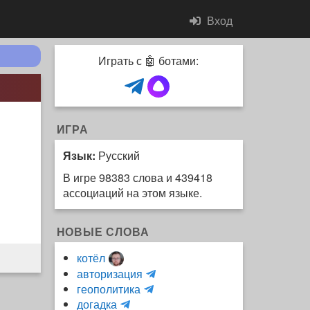
Вход
Играть с 🤖 ботами:
ИГРА
Язык:
Русский
В игре 98383 слова и 439418
ассоциаций на этом языке.
НОВЫЕ СЛОВА
котёл
и
авторизация
H
н
геополитика
m
y
к
догадка