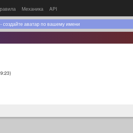
равила
Механика
API
 - создайте аватар по вашему имени
09:23
)