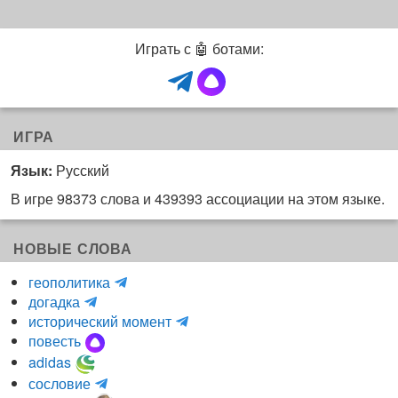
Играть с 🤖 ботами:
ИГРА
Язык:
Русский
В игре 98373 слова и 439393 ассоциации на этом языке.
НОВЫЕ СЛОВА
H
геополитика
m
y
догадка
a
d
и
исторический момент
r
r
н
повесть
r
a
к
adidas
r
_
о
m
сословие