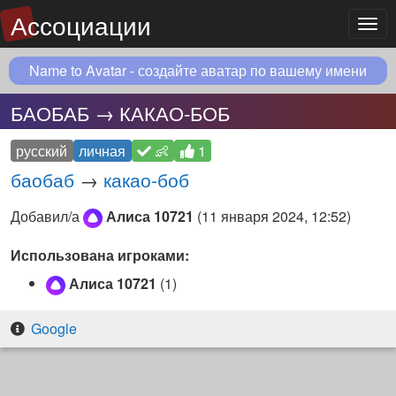
Ассоциации
Мен
Name to Avatar - создайте аватар по вашему имени
БАОБАБ → КАКАО-БОБ
русский
личная
👶
1
баобаб
→
какао-боб
Добавил/а
Алиса 10721
(
11 января 2024, 12:52
)
Использована игроками:
Алиса 10721
(1)
Google