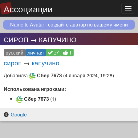
Ассоциации
Мен
Name to Avatar - создайте аватар по вашему имени
СИРОП → КАПУЧИНО
русский
личная
👶
1
сироп
→
капучино
Добавил/а
Сбер 7673
(
4 января 2024, 19:28
)
Использована игроками:
Сбер 7673
(1)
Google