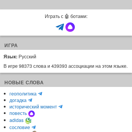
Играть с 🤖 ботами:
ИГРА
Язык:
Русский
В игре 98373 слова и 439393 ассоциации на этом языке.
НОВЫЕ СЛОВА
H
геополитика
m
y
догадка
a
d
и
исторический момент
r
r
н
повесть
r
a
к
adidas
r
_
о
m
сословие