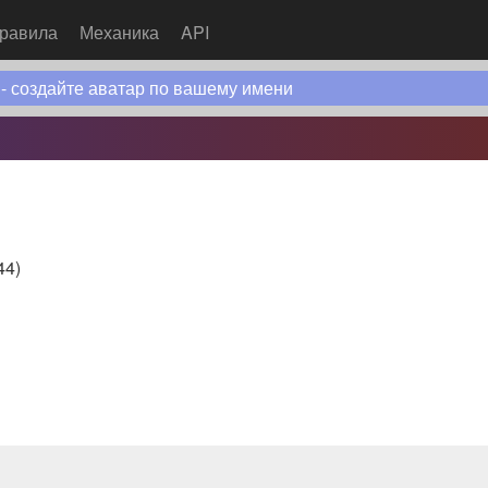
равила
Механика
API
 - создайте аватар по вашему имени
44
)