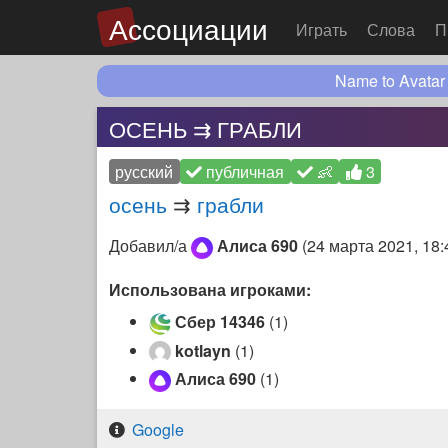
Ассоциации
Играть
Слова
П
Name to Avatar
ОСЕНЬ ⇉ ГРАБЛИ
русский
публичная
👶
3
осень
⇉
грабли
Добавил/а
Алиса 690
(
24 марта 2021, 18:
Использована игроками:
Сбер 14346
(1)
kotlayn
(1)
Алиса 690
(1)
Google