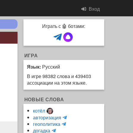
Вход
Играть с 🤖 ботами:
ИГРА
Язык:
Русский
В игре 98382 слова и 439403
ассоциации на этом языке.
НОВЫЕ СЛОВА
котёл
и
авторизация
H
н
геополитика
m
y
к
догадка