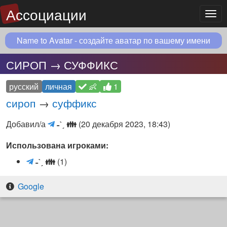
Ассоциации
Мен
Name to Avatar - создайте аватар по вашему имени
СИРОП → СУФФИКС
русский
личная
👶
1
сироп
→
суффикс
˗ˋˏ
Добавил/а
˗ˋˏ
👪
(
20 декабря 2023, 18:43
)
👪
Использована игроками:
(Telegram
чат)
˗
˗ˋˏ
👪
(1)
ˋ
ˏ
Google
👪
(
T