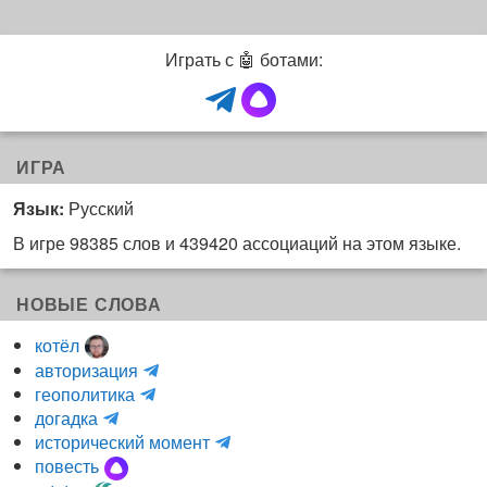
Играть с 🤖 ботами:
ИГРА
Язык:
Русский
В игре 98385 слов и 439420 ассоциаций на этом языке.
НОВЫЕ СЛОВА
котёл
и
авторизация
H
н
геополитика
m
y
к
догадка
a
d
о
и
исторический момент
r
r
г
н
повесть