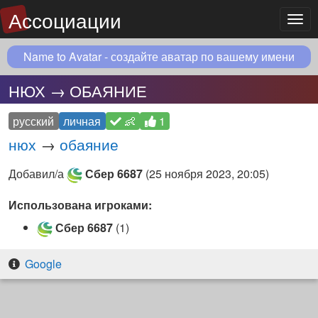
Ассоциации
Мен
Name to Avatar - создайте аватар по вашему имени
НЮХ → ОБАЯНИЕ
русский
личная
👶
1
нюх
→
обаяние
Добавил/а
Сбер 6687
(
25 ноября 2023, 20:05
)
Использована игроками:
Сбер 6687
(1)
Google