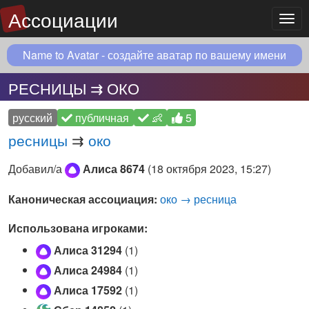
Ассоциации
Мен
Name to Avatar - создайте аватар по вашему имени
РЕСНИЦЫ ⇉ ОКО
русский
публичная
👶
5
ресницы
⇉
око
Добавил/а
Алиса 8674
(
18 октября 2023, 15:27
)
Каноническая ассоциация:
око → ресница
Использована игроками:
Алиса 31294
(1)
Алиса 24984
(1)
Алиса 17592
(1)