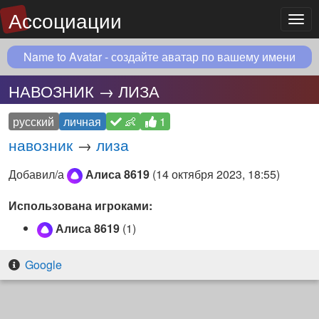
Ассоциации
Мен
Name to Avatar - создайте аватар по вашему имени
НАВОЗНИК → ЛИЗА
русский
личная
👶
1
навозник
→
лиза
Добавил/а
Алиса 8619
(
14 октября 2023, 18:55
)
Использована игроками:
Алиса 8619
(1)
Google