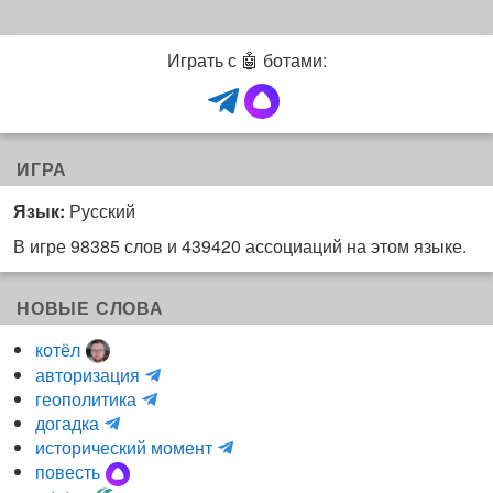
Играть с 🤖 ботами:
ИГРА
Язык:
Русский
В игре 98385 слов и 439420 ассоциаций на этом языке.
НОВЫЕ СЛОВА
котёл
и
авторизация
H
н
геополитика
m
y
к
догадка
a
d
о
и
исторический момент
r
r
г
н
повесть