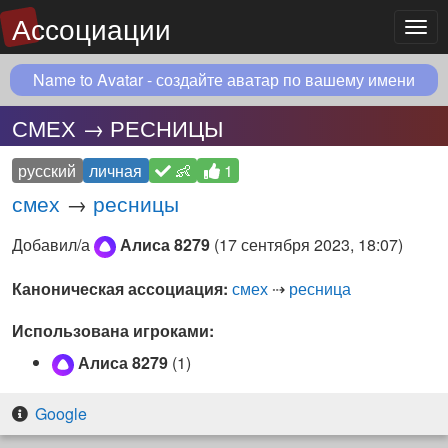
Ассоциации
Мен
Name to Avatar - создайте аватар по вашему имени
СМЕХ → РЕСНИЦЫ
русский
личная
👶
1
смех
→
ресницы
Добавил/а
Алиса 8279
(
17 сентября 2023, 18:07
)
Каноническая ассоциация:
смех
⇢
ресница
Использована игроками:
Алиса 8279
(1)
Google