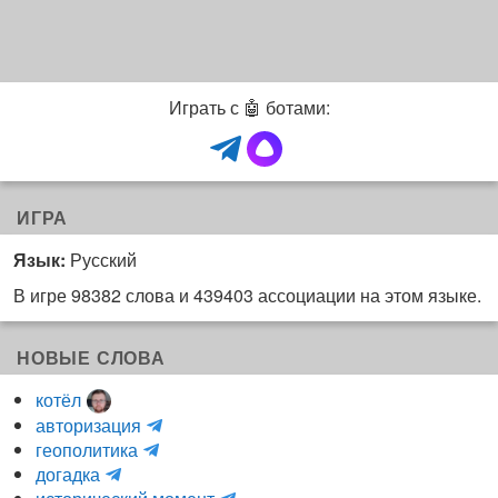
Играть с 🤖 ботами:
ИГРА
Язык:
Русский
В игре 98382 слова и 439403 ассоциации на этом языке.
НОВЫЕ СЛОВА
котёл
и
авторизация
H
н
геополитика
m
y
к
догадка
a
d
о
и