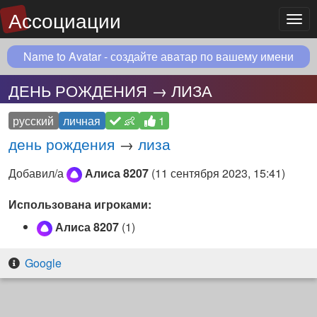
Ассоциации
Мен
Name to Avatar - создайте аватар по вашему имени
ДЕНЬ РОЖДЕНИЯ → ЛИЗА
русский
личная
👶
1
день рождения
→
лиза
Добавил/а
Алиса 8207
(
11 сентября 2023, 15:41
)
Использована игроками:
Алиса 8207
(1)
Google