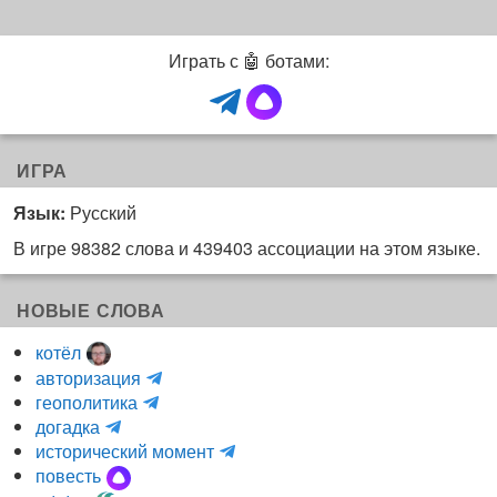
Играть с 🤖 ботами:
ИГРА
Язык:
Русский
В игре 98382 слова и 439403 ассоциации на этом языке.
НОВЫЕ СЛОВА
котёл
и
авторизация
H
н
геополитика
m
y
к
догадка
a
d
о
и
исторический момент
r
r
г
н
повесть