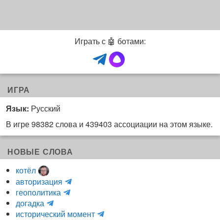
Играть с 🤖 ботами:
ИГРА
Язык:
Русский
В игре 98382 слова и 439403 ассоциации на этом языке.
НОВЫЕ СЛОВА
котёл
и
авторизация
H
н
геополитика
m
y
к
догадка
a
d
о
и
исторический момент