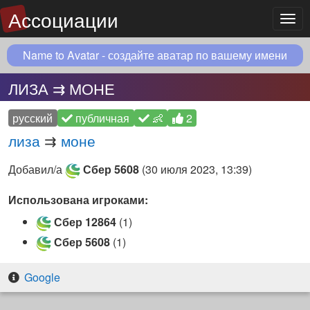
Ассоциации
Мен
Name to Avatar - создайте аватар по вашему имени
ЛИЗА ⇉ МОНЕ
русский
публичная
👶
2
лиза
⇉
моне
Добавил/а
Сбер 5608
(
30 июля 2023, 13:39
)
Использована игроками:
Сбер 12864
(1)
Сбер 5608
(1)
Google