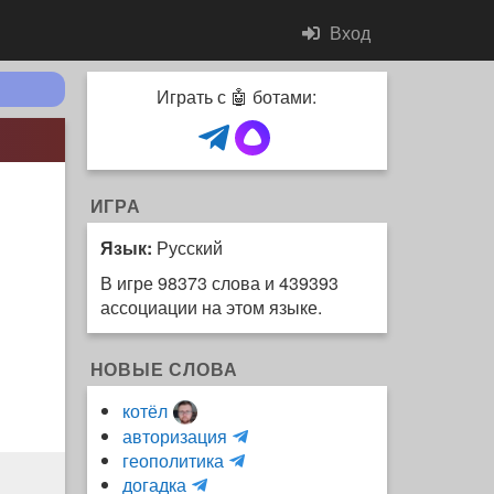
Вход
Играть с 🤖 ботами:
ИГРА
Язык:
Русский
В игре 98373 слова и 439393
ассоциации на этом языке.
НОВЫЕ СЛОВА
котёл
и
авторизация
H
н
геополитика
m
y
к
догадка