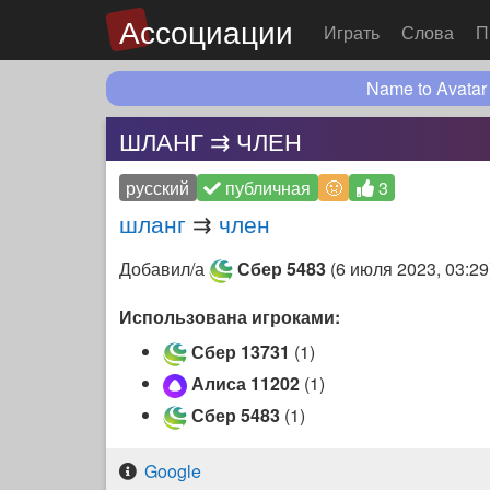
Ассоциации
Играть
Слова
П
Name to Avatar
ШЛАНГ ⇉ ЧЛЕН
русский
публичная
🤢
3
шланг
⇉
член
Добавил/а
Сбер 5483
(
6 июля 2023, 03:29
Использована игроками:
Сбер 13731
(1)
Алиса 11202
(1)
Сбер 5483
(1)
Google