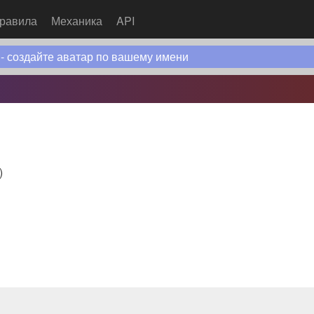
равила
Механика
API
 - создайте аватар по вашему имени
)