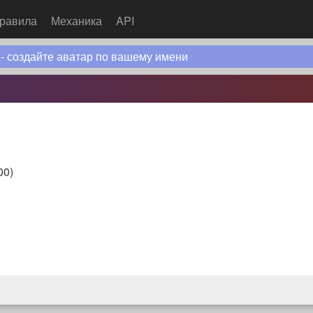
равила
Механика
API
 - создайте аватар по вашему имени
00
)