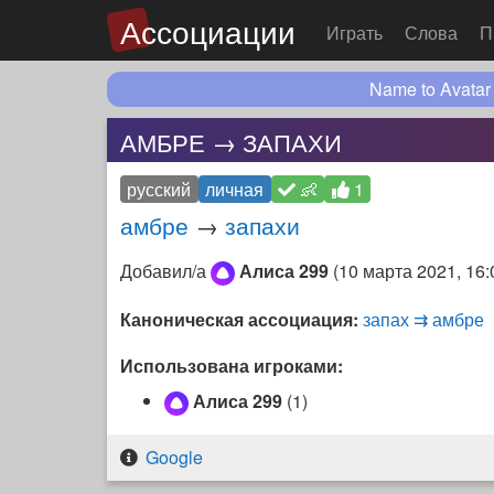
Ассоциации
Играть
Слова
П
Name to Avatar
АМБРЕ → ЗАПАХИ
русский
личная
👶
1
амбре
→
запахи
Добавил/а
Алиса 299
(
10 марта 2021, 16:
Каноническая ассоциация:
запах ⇉ амбре
Использована игроками:
Алиса 299
(1)
Google