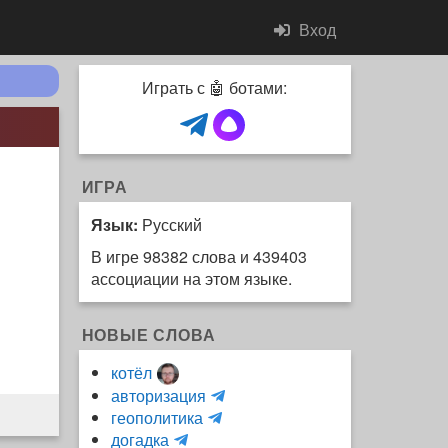
Вход
Играть с 🤖 ботами:
ИГРА
Язык:
Русский
В игре 98382 слова и 439403
ассоциации на этом языке.
НОВЫЕ СЛОВА
котёл
и
авторизация
H
н
геополитика
m
y
к
догадка