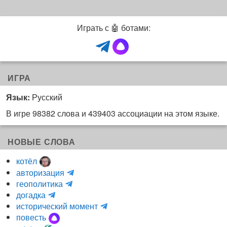
Играть с 🤖 ботами:
ИГРА
Язык:
Русский
В игре 98382 слова и 439403 ассоциации на этом языке.
НОВЫЕ СЛОВА
котёл
и
авторизация
H
н
геополитика
m
y
к
догадка
a
d
о
и
исторический момент
r
r
г
н
повесть