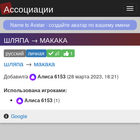
Ассоциации
Мен
Name to Avatar - создайте аватар по вашему имени
ШЛЯПА → МАКАКА
русский
личная
👶
1
шляпа
→
макака
Добавил/а
Алиса 6153
(
28 марта 2023, 18:21
)
Использована игроками:
Алиса 6153
(1)
Google