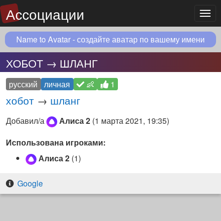
Ассоциации
Мен
Name to Avatar - создайте аватар по вашему имени
ХОБОТ → ШЛАНГ
русский
личная
👶
1
хобот
→
шланг
Добавил/а
Алиса 2
(
1 марта 2021, 19:35
)
Использована игроками:
Алиса 2
(1)
Google