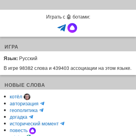
Играть с 🤖 ботами:
ИГРА
Язык:
Русский
В игре 98382 слова и 439403 ассоциации на этом языке.
НОВЫЕ СЛОВА
котёл
и
авторизация
H
н
геополитика
m
y
к
догадка
a
d
о
и
исторический момент
r
r
г
н
повесть