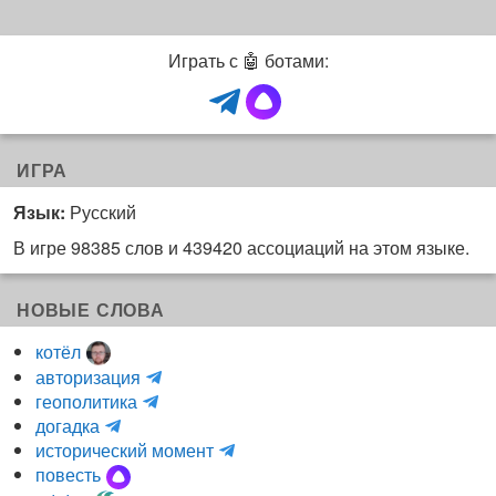
Играть с 🤖 ботами:
ИГРА
Язык:
Русский
В игре 98385 слов и 439420 ассоциаций на этом языке.
НОВЫЕ СЛОВА
котёл
и
авторизация
H
н
геополитика
m
y
к
догадка
a
d
о
и
исторический момент
r
r
г
н
повесть