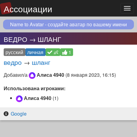
Ассоциации
Мен
Name to Avatar - создайте аватар по вашему имени
ВЕДРО → ШЛАНГ
русский
личная
👶
1
ведро
→
шланг
Добавил/а
Алиса 4940
(
8 января 2023, 16:15
)
Использована игроками:
Алиса 4940
(1)
Google