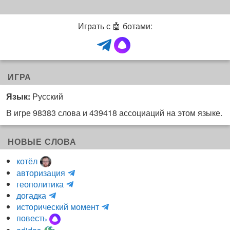
Играть с 🤖 ботами:
ИГРА
Язык:
Русский
В игре 98383 слова и 439418 ассоциаций на этом языке.
НОВЫЕ СЛОВА
котёл
и
авторизация
H
н
геополитика
m
y
к
догадка
a
d
о
и
исторический момент
r
r
г
н
повесть
r
a
н
к