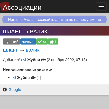
Ассоциации
Мен
Name to Avatar - создайте аватар по вашему имени
ШЛАНГ → ВАЛИК
русский
личная
👶
1
шланг
→
валик
Жуйня
Добавил/а
Жуйня
👪
(
2 ноября 2022, 07:18
)
👪
Использована игроками:
(Telegram
чат)
Ж
Жуйня
👪
(1)
у
й
Google
н
я
👪