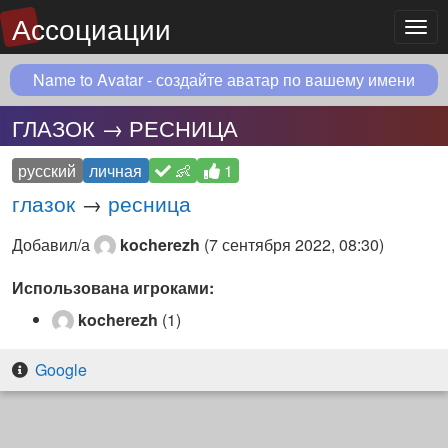
Ассоциации
Мен
Name to Avatar - создайте аватар по вашему имени
ГЛАЗОК → РЕСНИЦА
русский
личная
👶
1
глазок
→
ресница
Добавил/а
kocherezh
(
7 сентября 2022, 08:30
)
Использована игроками:
kocherezh
(1)
Google