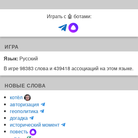
Играть с 🤖 ботами:
ИГРА
Язык:
Русский
В игре 98383 слова и 439418 ассоциаций на этом языке.
НОВЫЕ СЛОВА
котёл
и
авторизация
H
н
геополитика
m
y
к
догадка
a
d
о
и
исторический момент
r
r
г
н
повесть
r
a
н
к