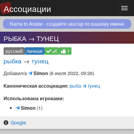
Ассоциации
Мен
Name to Avatar - создайте аватар по вашему имени
РЫБКА → ТУНЕЦ
русский
личная
👶
1
рыбка
→
тунец
Simon
Добавил/а
Simon
(
6 июля 2022, 09:26
)
(Telegram)
Каноническая ассоциация:
рыба ⇉ тунец
Использована игроками:
S
Simon
(1)
i
m
Google
o
n