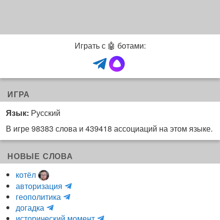
Играть с 🤖 ботами:
ИГРА
Язык:
Русский
В игре 98383 слова и 439418 ассоциаций на этом языке.
НОВЫЕ СЛОВА
котёл
и
авторизация
H
н
геополитика
m
y
к
догадка
a
d
о
и
исторический момент