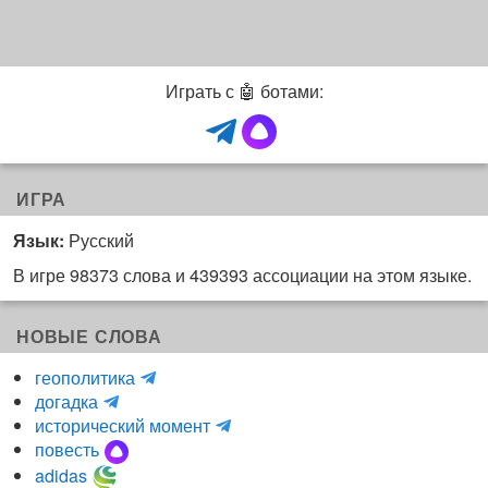
Играть с 🤖 ботами:
ИГРА
Язык:
Русский
В игре 98373 слова и 439393 ассоциации на этом языке.
НОВЫЕ СЛОВА
H
геополитика
m
y
догадка
a
d
и
исторический момент
r
r
н
повесть
r
a
к
adidas