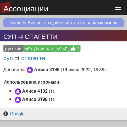
Ассоциации
Мен
Name to Avatar - создайте аватар по вашему имени
СУП ⇉ СПАГЕТТИ
русский
публичная
👶
2
суп
⇉
спагетти
Добавил/а
Алиса 3198
(
19 июня 2022, 18:35
)
Использована игроками:
Алиса 4132
(1)
Алиса 3198
(1)
Google