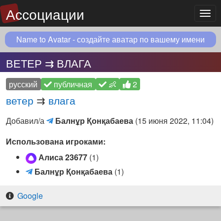
Ассоциации
Мен
Name to Avatar - создайте аватар по вашему имени
ВЕТЕР ⇉ ВЛАГА
русский
публичная
👶
2
ветер
⇉
влага
Балнұр
Добавил/а
Балнұр Қонқабаева
(
15 июня 2022, 11:04
)
Қонқабаева
Использована игроками:
(Telegram)
Алиса 23677
(1)
Б
Балнұр Қонқабаева
(1)
а
л
Google
н
ұ