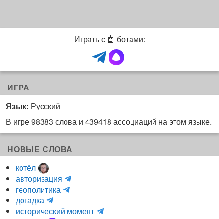
)
Играть с 🤖 ботами:
ИГРА
Язык:
Русский
В игре 98383 слова и 439418 ассоциаций на этом языке.
НОВЫЕ СЛОВА
котёл
и
авторизация
H
н
геополитика
m
y
к
догадка
a
d
о
и
исторический момент