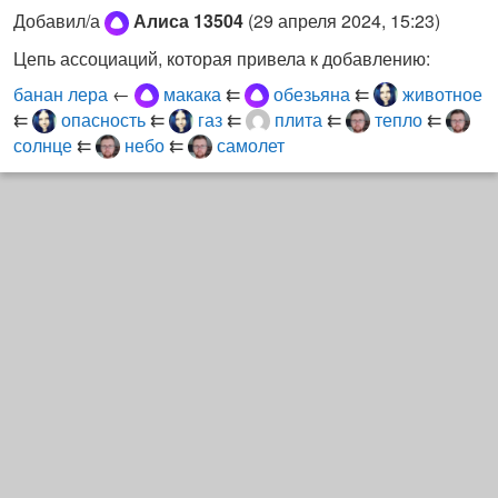
Добавил/а
Алиса 13504
(
29 апреля 2024, 15:23
)
Цепь ассоциаций, которая привела к добавлению:
банан лера
←
макака
⇇
обезьяна
⇇
животное
⇇
опасность
⇇
газ
⇇
плита
⇇
тепло
⇇
солнце
⇇
небо
⇇
самолет