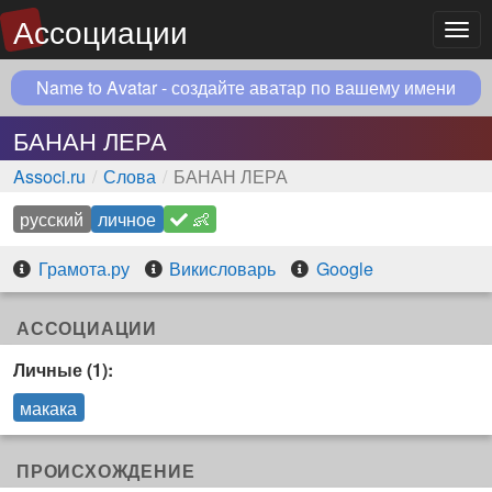
Ассоциации
Мен
Name to Avatar - создайте аватар по вашему имени
БАНАН ЛЕРА
Associ.ru
Слова
БАНАН ЛЕРА
русский
личное
👶
Грамота.ру
Викисловарь
Google
АССОЦИАЦИИ
Личные (1):
макака
ПРОИСХОЖДЕНИЕ