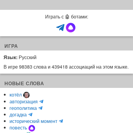
Играть с 🤖 ботами:
ИГРА
Язык:
Русский
В игре 98383 слова и 439418 ассоциаций на этом языке.
НОВЫЕ СЛОВА
котёл
и
авторизация
H
н
геополитика
m
y
к
догадка
a
d
о
и
исторический момент
r
r
г
н
повесть