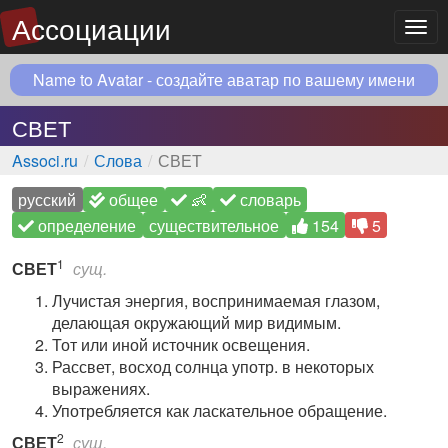
Ассоциации
Мен
Name to Avatar - создайте аватар по вашему имени
СВЕТ
Associ.ru
Слова
СВЕТ
русский
общее
👶
словарь
определение
существительное
154
5
1
СВЕТ
сущ.
Лучистая энергия, воспринимаемая глазом,
делающая окружающий мир видимым.
Тот или иной источник освещения.
Рассвет, восход солнца употр. в некоторых
выражениях.
Употребляется как ласкательное обращение.
2
СВЕТ
сущ.