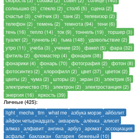
скорость (3)
собака (2)
совет (2)
солнце (140)
солнышко (3)
стекло (2)
столб (5)
сцена (2)
счастье (3)
счётчик (3)
танк (2)
телевизор (2)
телефон (2)
темень (2)
темнота (94)
тени (6)
тень (16)
тепло (14)
ток (9)
тоннель (19)
торшер (3)
туалет (2)
туннель (4)
тьма (148)
удовольствие (2)
утро (11)
учеба (3)
учение (23)
факел (5)
фара (32)
фитиль (2)
фломастер (4)
фонарик (38)
фонарики (4)
фонарь (70)
фотография (2)
фотон (8)
фотосинтез (2)
хлорофилл (2)
цвет (37)
цветок (2)
цветы (2)
чума (2)
шторы (2)
экран (3)
электрик (5)
электричество (75)
электрон (2)
электростанция (2)
энергия (16)
яркость (39)
Личные (425):
light
mecha
tim
what me
азбука морзе
айболит
айфон четырнадцать
акварель
алёнка
алисет
алмаз
алфавит
ангина
арбуз
аромат
ассоциация
асфальт
баклажан
батарея
бежевый (10)