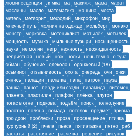
люминесценция
лямка
ма
макияж
мама
марат
маслины
масло
математика
машина
места
метель
метеорит
мефодий
микрофон
мир
млечный путь
молния на одежде
мольберт
монако
монстр
морковка
мотоциклист
мотылёк
мотылек
мощность
музыка
мыльные пузыри
насыщенность
наука
не молчи
негр
нежность
неожиданность
неприятная
новый
нож
носки
ночь темно
о туча
обман
обучение
одеколон
оранжевый (18)
осьминог
отзывчивость
охота
очередь
очи
очки
очнись
паладин
палатка
папа
патрон
пауза
пашка
пашот
перди или сзади
пирамида
питомец
планета
пластилин
плафон
плёнка
плутон
погас в огне
подкова
подъём
поиск
полнолуние
полотно
поляна
помада
потолок
предмет
призма
про дрон
проблески
проза
просвещение
птичка
пурпурный (2)
пчела
пьеса
пятиэтажка
пятно
раб
раскаты
расстояние
расчётка
решение
рисунок