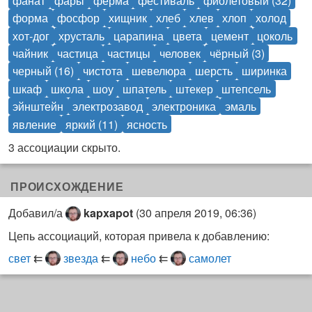
фанат
фары
ферма
фестиваль
фиолетовый (32)
форма
фосфор
хищник
хлеб
хлев
хлоп
холод
хот-дог
хрусталь
царапина
цвета
цемент
цоколь
чайник
частица
частицы
человек
чёрный (3)
черный (16)
чистота
шевелюра
шерсть
ширинка
шкаф
школа
шоу
шпатель
штекер
штепсель
эйнштейн
электрозавод
электроника
эмаль
явление
яркий (11)
ясность
3 ассоциации скрыто.
ПРОИСХОЖДЕНИЕ
Добавил/а
kapxapot
(
30 апреля 2019, 06:36
)
Цепь ассоциаций, которая привела к добавлению:
свет
⇇
звезда
⇇
небо
⇇
самолет