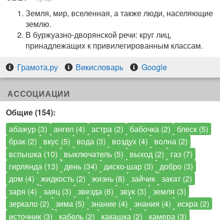
Земля, мир, вселенная, а также люди, населяющие
землю.
В буржуазно-дворянской речи: круг лиц,
принадлежащих к привилегированным классам.
Грамота.ру
Викисловарь
Google
АССОЦИАЦИИ
Общие (154):
абажур (3)
ангел (4)
астра (2)
бабочка (2)
блеск (5)
брак (2)
вкус (5)
вода (3)
воздух (4)
волна (2)
вспышка (10)
выключатель (5)
выход (2)
газ (7)
гирлянда (13)
день (34)
диско-шар (3)
добро (3)
дом (4)
жидкость (2)
жизнь (8)
зайчик
закат (2)
заря (4)
заяц (3)
звезда (6)
звук (3)
земля (3)
зеркало (2)
зима (5)
знание (4)
знания (4)
искра (2)
источник (3)
кабель (2)
какашка (2)
камера (3)