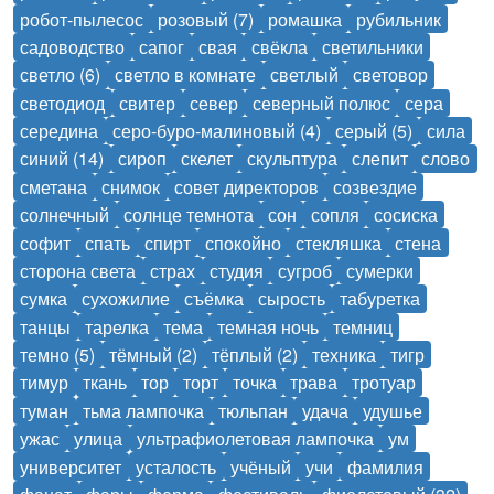
робот-пылесос
розовый (7)
ромашка
рубильник
садоводство
сапог
свая
свёкла
светильники
светло (6)
светло в комнате
светлый
световор
светодиод
свитер
север
северный полюс
сера
середина
серо-буро-малиновый (4)
серый (5)
сила
синий (14)
сироп
скелет
скульптура
слепит
слово
сметана
снимок
совет директоров
созвездие
солнечный
солнце темнота
сон
сопля
сосиска
софит
спать
спирт
спокойно
стекляшка
стена
сторона света
страх
студия
сугроб
сумерки
сумка
сухожилие
съёмка
сырость
табуретка
танцы
тарелка
тема
темная ночь
темниц
темно (5)
тёмный (2)
тёплый (2)
техника
тигр
тимур
ткань
тор
торт
точка
трава
тротуар
туман
тьма лампочка
тюльпан
удача
удушье
ужас
улица
ультрафиолетовая лампочка
ум
университет
усталость
учёный
учи
фамилия