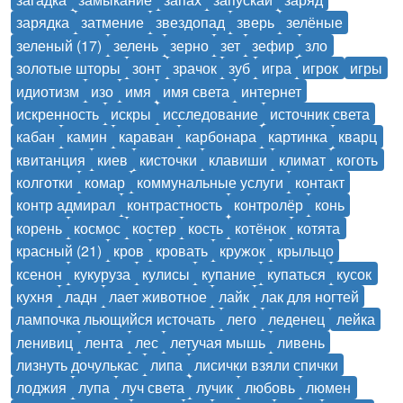
зарядка
затмение
звездопад
зверь
зелёные
зеленый (17)
зелень
зерно
зет
зефир
зло
золотые шторы
зонт
зрачок
зуб
игра
игрок
игры
идиотизм
изо
имя
имя света
интернет
искренность
искры
исследование
источник света
кабан
камин
караван
карбонара
картинка
кварц
квитанция
киев
кисточки
клавиши
климат
коготь
колготки
комар
коммунальные услуги
контакт
контр адмирал
контрастность
контролёр
конь
корень
космос
костер
кость
котёнок
котята
красный (21)
кров
кровать
кружок
крыльцо
ксенон
кукуруза
кулисы
купание
купаться
кусок
кухня
ладн
лает животное
лайк
лак для ногтей
лампочка льющийся источать
лего
леденец
лейка
ленивиц
лента
лес
летучая мышь
ливень
лизнуть дочулькас
липа
лисички взяли спички
лоджия
лупа
луч света
лучик
любовь
люмен