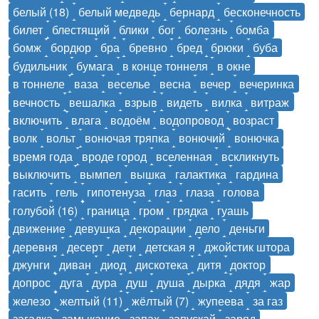
белый (18)
белый медведь
бернард
бесконечность
билет
блестящий
блики
бог
болезнь
бомба
бомж
бордюр
бра
бревно
бред
брюки
буба
будильник
бумага
в конце тоннеля
в окне
в тоннеле
ваза
веселье
весна
вечер
вечеринка
вечность
вешалка
взрыв
видеть
вилка
витраж
включить
влага
водоём
водопровод
возраст
волк
вольт
вонючая тряпка
вонючий
вонючка
время года
вроде город
вселенная
вскликнуть
выключить
вымпел
вышка
галактика
гардина
гасить
гель
гипотенуза
глаз
глаза
голова
голубой (16)
граница
гром
грядка
гуашь
движение
девушка
декорации
дело
деньги
деревня
десерт
дети
детская я
джойстик штора
джунги
диван
диод
дискотека
дитя
доктор
допрос
дуга
дура
душ
душа
дырка
дядя
жар
железо
желтый (11)
жёлтый (7)
жупеева
за газ
загадка
замыкание
запах
запускай
заряд