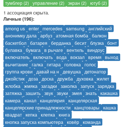
тумблер (2)
управление (2)
экран (2)
ютуб (2)
1 ассоциация скрыта.
Личные (196):
among us
enter
mercedes
samsung
английский
анонимку дала
арбуз
атомная бомба
балкон
баскетбол
батарея
берданка
бесит
блузка
бонт
булавка
бумага
в рычаге
вентиль
виндоус
включатель
включать
вода
вокзал
время
выход
вычитание
галка
гитара
головка
голос
группа крови
давай на н
девушка
детонатор
джойстик
доза
доска
дружба
духовка
жилет
жлобка
жмяка
загадки
заколка
запуск
зарядка
затяжка
зашить
звук
звуки
змея
знать
какашка
камера
канал
канцелярия
канцелярская
канцелярские принадлежности
канцтовары
кашка
квадрат
кепка
клепка
книга
кнопка запуска компьютера
ковёр
команда