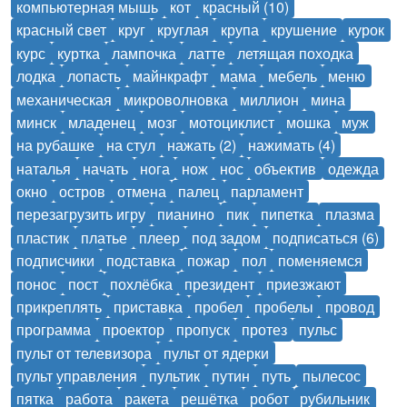
компьютерная мышь
кот
красный (10)
красный свет
круг
круглая
крупа
крушение
курок
курс
куртка
лампочка
латте
летящая походка
лодка
лопасть
майнкрафт
мама
мебель
меню
механическая
микроволновка
миллион
мина
минск
младенец
мозг
мотоциклист
мошка
муж
на рубашке
на стул
нажать (2)
нажимать (4)
наталья
начать
нога
нож
нос
объектив
одежда
окно
остров
отмена
палец
парламент
перезагрузить игру
пианино
пик
пипетка
плазма
пластик
платье
плеер
под задом
подписаться (6)
подписчики
подставка
пожар
пол
поменяемся
понос
пост
похлёбка
президент
приезжают
прикреплять
приставка
пробел
пробелы
провод
программа
проектор
пропуск
протез
пульс
пульт от телевизора
пульт от ядерки
пульт управления
пультик
путин
путь
пылесос
пятка
работа
ракета
решётка
робот
рубильник