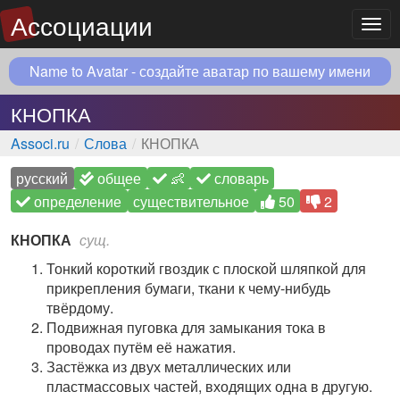
Ассоциации
Мен
Name to Avatar - создайте аватар по вашему имени
КНОПКА
Associ.ru
Слова
КНОПКА
русский
общее
👶
словарь
определение
существительное
50
2
КНОПКА
сущ.
Тонкий короткий гвоздик с плоской шляпкой для
прикрепления бумаги, ткани к чему-нибудь
твёрдому.
Подвижная пуговка для замыкания тока в
проводах путём её нажатия.
Застёжка из двух металлических или
пластмассовых частей, входящих одна в другую.