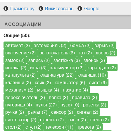
Грамота.ру
Викисловарь
Google
АССОЦИАЦИИ
Общие (50):
автомат (2)
автомобиль (2)
бомба (2)
взрыв (2)
включение (2)
выключатель (6)
газ (2)
дверь (2)
замок (2)
запись (2)
застёжка (3)
звонок (3)
иголка (2)
игра (3)
калькулятор (2)
карандаш (2)
катапульта (2)
клавиатура (22)
клавиша (10)
клавиши (2)
клик (2)
компьютер (6)
лифт (9)
механизм (2)
мышка (4)
нажатие (4)
переключатель (3)
попка (3)
правила (3)
пуговица (4)
пульт (27)
пуск (10)
розетка (3)
ручка (2)
рычаг (7)
сенсор (2)
сигнал (2)
синтезатор (2)
скрепка (7)
смыв (2)
стена (2)
стол (2)
стул (2)
телефон (11)
тревога (2)