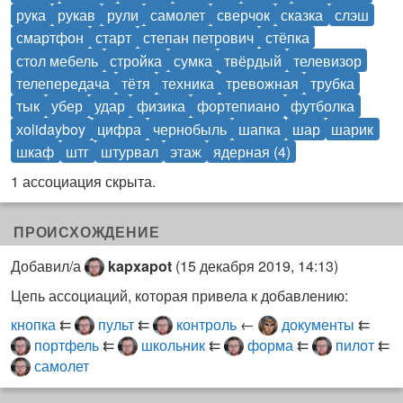
рука
рукав
рули
самолет
сверчок
сказка
слэш
смартфон
старт
степан петрович
стёпка
стол мебель
стройка
сумка
твёрдый
телевизор
телепередача
тётя
техника
тревожная
трубка
тык
убер
удар
физика
фортепиано
футболка
хolidayboy
цифра
чернобыль
шапка
шар
шарик
шкаф
штг
штурвал
этаж
ядерная (4)
1 ассоциация скрыта.
ПРОИСХОЖДЕНИЕ
Добавил/а
kapxapot
(
15 декабря 2019, 14:13
)
Цепь ассоциаций, которая привела к добавлению:
кнопка
⇇
пульт
⇇
контроль
←
документы
⇇
портфель
⇇
школьник
⇇
форма
⇇
пилот
⇇
самолет