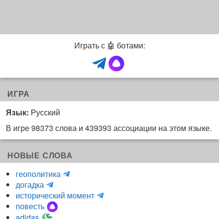
Играть с 🤖 ботами:
ИГРА
Язык:
Русский
В игре 98373 слова и 439393 ассоциации на этом языке.
НОВЫЕ СЛОВА
H
геополитика
m
y
догадка
a
d
и
исторический момент
r
r
н
повесть
r
a
к
adidas