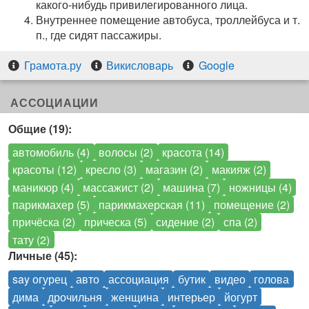
какого-нибудь привилегированного лица.
Внутреннее помещение автобуса, троллейбуса и т.
п., где сидят пассажиры.
Грамота.ру
Викисловарь
Google
АССОЦИАЦИИ
Общие (19):
автомобиль (4)
волосы (2)
красота (14)
красоты (12)
кресло (3)
магазин (2)
макияж (2)
маникюр (4)
массажист (2)
машина (7)
ножницы (4)
парикмахер (5)
парикмахерская (11)
помещение (2)
причёска (2)
прическа (5)
сидение (2)
спа (2)
тату (2)
Личные (45):
say огурец
авто
ассоциация
бутик
видео
голова
дима
дрочильня
женщина
интерьер
йогурт