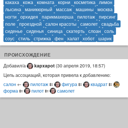
какаха
кожа
комната
корни
косметика
лимон
лысина
маникюрный
массаж
машины
москва
ногти
орхидея
парикмахерша
пилотаж
пирсинг
поле
проездной
салон красоты
самолет
свадьба
сиденье
сиденья
синица
скатерть
слоан
соль
соус
стиль
стрижка
фен
халат
хобот
шарик
ПРОИСХОЖДЕНИЕ
Добавил/а
kapxapot
(
30 апреля 2019, 18:57
)
Цепь ассоциаций, которая привела к добавлению:
салон
←
пилотаж
⇇
фигура
⇇
квадрат
⇇
форма
⇇
пилот
⇇
самолет