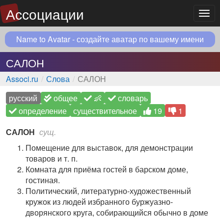
Ассоциации
Мен
Name to Avatar - создайте аватар по вашему имени
САЛОН
Associ.ru
Слова
САЛОН
русский
общее
👶
словарь
определение
существительное
19
1
САЛОН
сущ.
Помещение для выставок, для демонстрации
товаров и т. п.
Комната для приёма гостей в барском доме,
гостиная.
Политический, литературно-художественный
кружок из людей избранного буржуазно-
дворянского круга, собирающийся обычно в доме