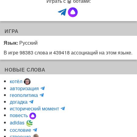
Играть с 🤖 ботами:
ИГРА
Язык:
Русский
В игре 98383 слова и 439418 ассоциаций на этом языке.
НОВЫЕ СЛОВА
котёл
и
авторизация
H
н
геополитика
m
y
к
догадка
a
d
о
и
исторический момент
r
r
г
н
повесть
r
a
н
к
adidas
r
_
и
о
m
сословие
u
l
т
г
a
строение