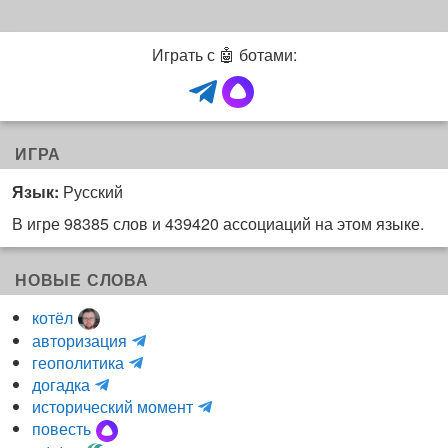
Играть с 🤖 ботами:
ИГРА
Язык:
Русский
В игре 98385 слов и 439420 ассоциаций на этом языке.
НОВЫЕ СЛОВА
котёл
и
авторизация
H
н
геополитика
m
y
к
догадка
a
d
о
и
исторический момент
r
r
г
н
повесть