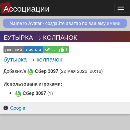
Ассоциации
Мен
Name to Avatar - создайте аватар по вашему имени
БУТЫРКА → КОЛПАЧОК
русский
личная
👶
1
бутырка
→
колпачок
Добавил/а
Сбер 3097
(
22 мая 2022, 20:16
)
Использована игроками:
Сбер 3097
(1)
Google