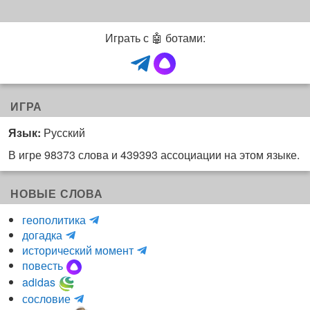
Играть с 🤖 ботами:
ИГРА
Язык:
Русский
В игре 98373 слова и 439393 ассоциации на этом языке.
НОВЫЕ СЛОВА
H
геополитика
m
y
догадка
a
d
и
исторический момент
r
r
н
повесть
r
a
к
adidas
r
_
о
m
сословие