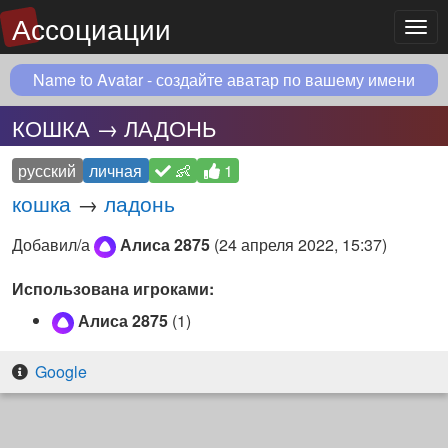
Ассоциации
Мен
Name to Avatar - создайте аватар по вашему имени
КОШКА → ЛАДОНЬ
русский
личная
👶
1
кошка
→
ладонь
Добавил/а
Алиса 2875
(
24 апреля 2022, 15:37
)
Использована игроками:
Алиса 2875
(1)
Google