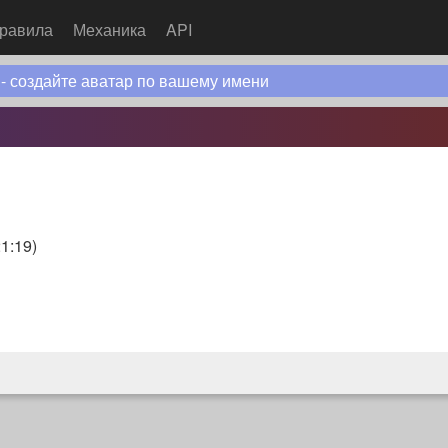
равила
Механика
API
 - создайте аватар по вашему имени
21:19
)