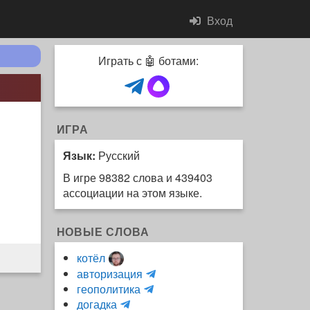
Вход
Играть с 🤖 ботами:
ИГРА
Язык:
Русский
В игре 98382 слова и 439403
ассоциации на этом языке.
НОВЫЕ СЛОВА
котёл
и
авторизация
H
н
геополитика
m
y
к
догадка