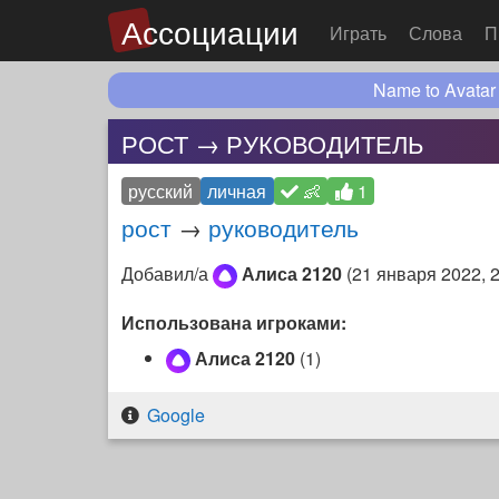
Ассоциации
Играть
Слова
П
Name to Avatar
РОСТ → РУКОВОДИТЕЛЬ
русский
личная
👶
1
рост
→
руководитель
Добавил/а
Алиса 2120
(
21 января 2022, 
Использована игроками:
Алиса 2120
(1)
Google