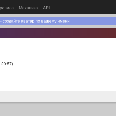
равила
Механика
API
 - создайте аватар по вашему имени
 20:57
)