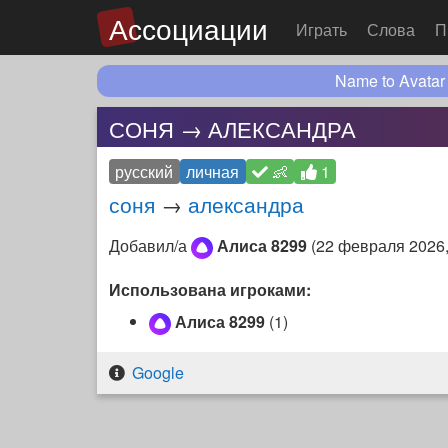
Ассоциации
Играть
Слова
П
Name to Avatar
СОНЯ → АЛЕКСАНДРА
русский
личная
👶
1
соня
→
александра
Добавил/а
Алиса 8299
(
22 февраля 2026,
Использована игроками:
Алиса 8299
(1)
Google