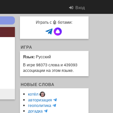
Вход
Играть с 🤖 ботами:
ИГРА
Язык:
Русский
В игре 98373 слова и 439393
ассоциации на этом языке.
НОВЫЕ СЛОВА
котёл
и
авторизация
H
н
геополитика
m
y
к
догадка