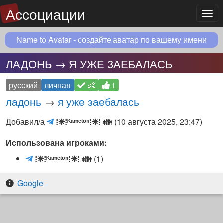
Ассоциации
Мен
Name to Avatar - создайте аватар по вашему имени
ЛАДОНЬ → Я УЖЕ ЗАЕБАЛАСЬ
русский
личная
👶
1
ладонь
→
я уже заебалась
⁞
Добавил/а
⁞❈⁞ᴷᵃᵐᵉᵗᵒⁿ⁞❈⁞
👪
(
10 августа 2025, 23:47
)
❈⁞
Использована игроками:
ᴷᵃᵐᵉᵗᵒⁿ⁞
❈⁞
⁞
⁞❈⁞ᴷᵃᵐᵉᵗᵒⁿ⁞❈⁞
👪
(1)
👪
❈
(Telegram
⁞
Google
чат)
ᴷ
ᵃ
ᵐ