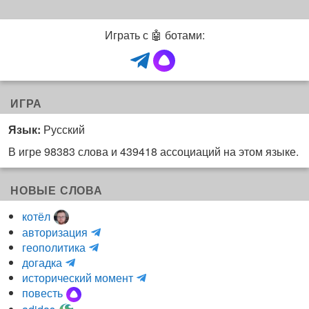
Играть с 🤖 ботами:
ИГРА
Язык:
Русский
В игре 98383 слова и 439418 ассоциаций на этом языке.
НОВЫЕ СЛОВА
котёл
и
авторизация
H
н
геополитика
m
y
к
догадка
a
d
о
и
исторический момент
r
r
г
н
повесть
r
a
н
к