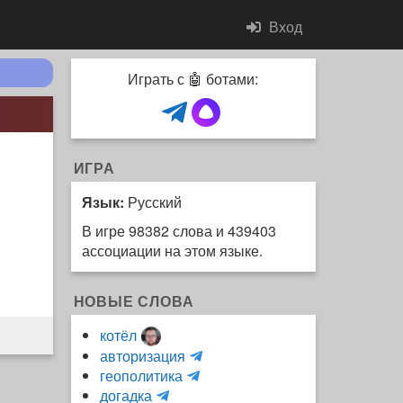
Вход
Играть с 🤖 ботами:
ИГРА
Язык:
Русский
В игре 98382 слова и 439403
ассоциации на этом языке.
НОВЫЕ СЛОВА
котёл
и
авторизация
H
н
геополитика
m
y
к
догадка