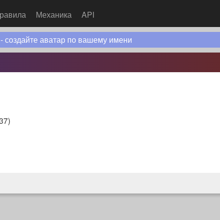
равила
Механика
API
 - создайте аватар по вашему имени
:37
)