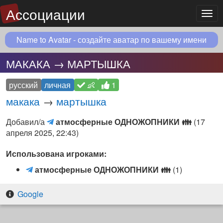
Ассоциации
Мен
Name to Avatar - создайте аватар по вашему имени
МАКАКА → МАРТЫШКА
русский
личная
👶
1
макака
→
мартышка
атмосферные
Добавил/а
атмосферные ОДНОЖОПНИКИ
👪
(
17
ОДНОЖОПНИКИ
апреля 2025, 22:43
)
👪
Использована игроками:
(Telegram
чат)
а
атмосферные ОДНОЖОПНИКИ
👪
(1)
т
м
Google
о
с