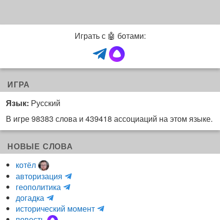
l
e
g
Играть с 🤖 ботами:
r
a
m
ч
а
ИГРА
т
Язык:
Русский
)
В игре 98383 слова и 439418 ассоциаций на этом языке.
НОВЫЕ СЛОВА
котёл
и
авторизация
H
н
геополитика
m
y
к
догадка
a
d
о
и
исторический момент
r
r
г
н
повесть