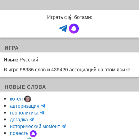
Играть с 🤖 ботами:
ИГРА
Язык:
Русский
В игре 98385 слов и 439420 ассоциаций на этом языке.
НОВЫЕ СЛОВА
котёл
и
авторизация
H
н
геополитика
m
y
к
догадка
a
d
о
и
исторический момент
r
r
г
н
повесть