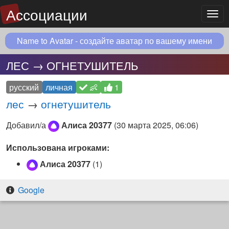
Ассоциации
Мен
Name to Avatar - создайте аватар по вашему имени
ЛЕС → ОГНЕТУШИТЕЛЬ
русский
личная
👶
1
лес
→
огнетушитель
Добавил/а
Алиса 20377
(
30 марта 2025, 06:06
)
Использована игроками:
Алиса 20377
(1)
Google