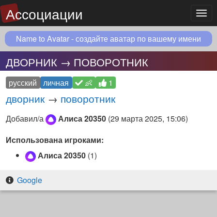
Ассоциации
Мен
Name to Avatar - создайте аватар по вашему имени
ДВОРНИК → ПОВОРОТНИК
русский
личная
👶
1
дворник
→
поворотник
Добавил/а
Алиса 20350
(
29 марта 2025, 15:06
)
Использована игроками:
Алиса 20350
(1)
Google