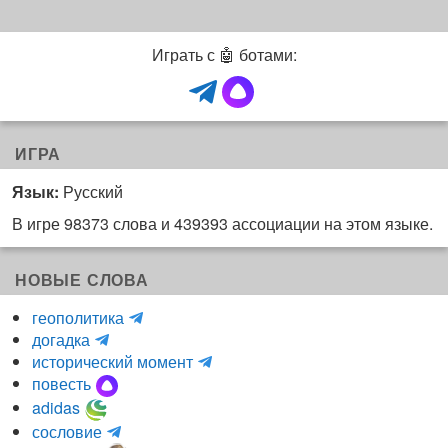
Играть с 🤖 ботами:
ИГРА
Язык:
Русский
В игре 98373 слова и 439393 ассоциации на этом языке.
НОВЫЕ СЛОВА
H
геополитика
m
y
догадка
a
d
и
исторический момент
r
r
н
повесть
r
a
к
adidas
r
_
о
m
сословие