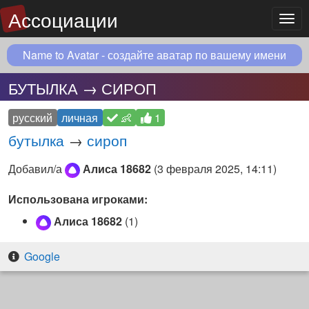
Ассоциации
Мен
Name to Avatar - создайте аватар по вашему имени
БУТЫЛКА → СИРОП
русский
личная
👶
1
бутылка
→
сироп
Добавил/а
Алиса 18682
(
3 февраля 2025, 14:11
)
Использована игроками:
Алиса 18682
(1)
Google