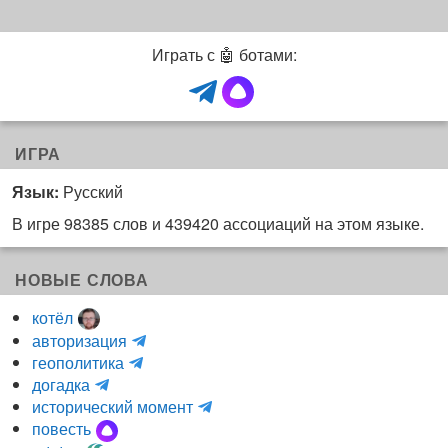
Играть с 🤖 ботами:
ИГРА
Язык:
Русский
В игре 98385 слов и 439420 ассоциаций на этом языке.
НОВЫЕ СЛОВА
котёл
и
авторизация
H
н
геополитика
m
y
к
догадка
a
d
о
и
исторический момент
r
r
г
н
повесть