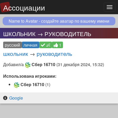
Ассоциации
Мен
Name to Avatar - создайте аватар по вашему имени
ШКОЛЬНИК → РУКОВОДИТЕЛЬ
русский
личная
👶
1
школьник
→
руководитель
Добавил/а
Сбер 16710
(
31 декабря 2024, 15:32
)
Использована игроками:
Сбер 16710
(1)
Google