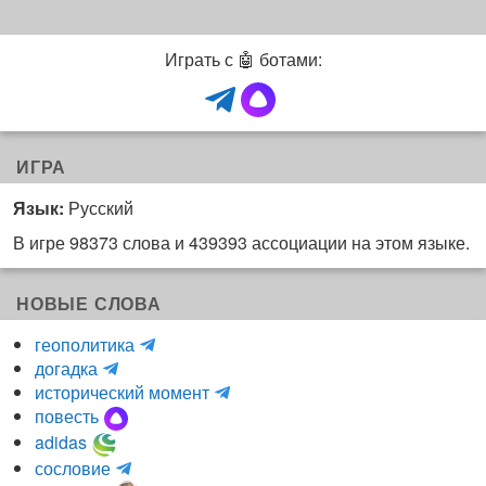
Играть с 🤖 ботами:
ИГРА
Язык:
Русский
В игре 98373 слова и 439393 ассоциации на этом языке.
НОВЫЕ СЛОВА
H
геополитика
m
y
догадка
a
d
и
исторический момент
r
r
н
повесть
r
a
к
adidas
r
_
о
m
сословие