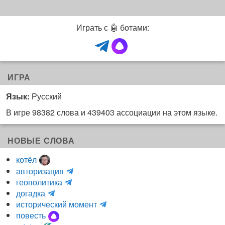
Играть с 🤖 ботами:
ИГРА
Язык:
Русский
В игре 98382 слова и 439403 ассоциации на этом языке.
НОВЫЕ СЛОВА
котёл
и
авторизация
H
н
геополитика
m
y
к
догадка
a
d
о
и
исторический момент
r
r
г
н
повесть