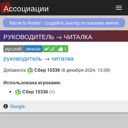
Ассоциации
Мен
Name to Avatar - создайте аватар по вашему имени
РУКОВОДИТЕЛЬ → ЧИТАЛКА
русский
личная
👶
1
руководитель
→
читалка
Добавил/а
Сбер 15336
(
8 декабря 2024, 13:09
)
Использована игроками:
Сбер 15336
(1)
Google