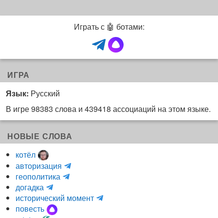
Играть с 🤖 ботами:
ИГРА
Язык:
Русский
В игре 98383 слова и 439418 ассоциаций на этом языке.
НОВЫЕ СЛОВА
котёл
и
авторизация
H
н
геополитика
m
y
к
догадка
a
d
о
и
исторический момент
r
r
г
н
повесть