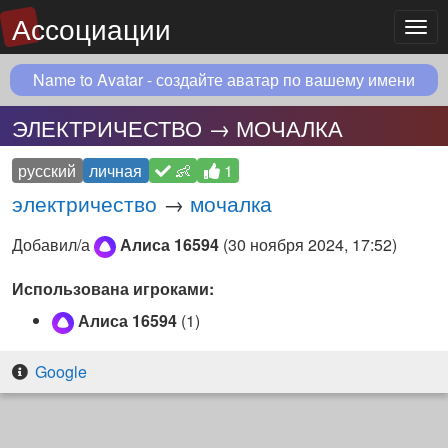
Ассоциации
Мен
Name to Avatar - создайте аватар по вашему имени
ЭЛЕКТРИЧЕСТВО → МОЧАЛКА
русский
личная
👶
1
электричество
→
мочалка
Добавил/а
Алиса 16594
(
30 ноября 2024, 17:52
)
Использована игроками:
Алиса 16594
(1)
Google