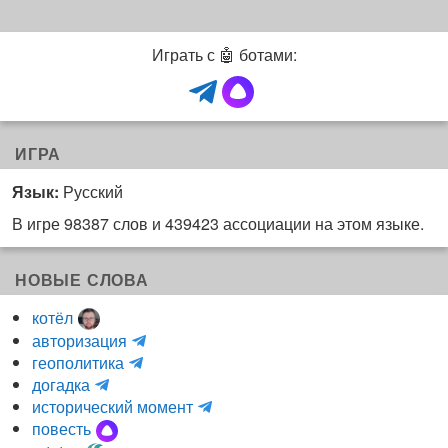
Играть с 🤖 ботами:
ИГРА
Язык:
Русский
В игре 98387 слов и 439423 ассоциации на этом языке.
НОВЫЕ СЛОВА
котёл
и
авторизация
H
н
геополитика
m
y
к
догадка
a
d
о
и
исторический момент
r
r
г
н
повесть