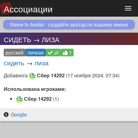
Ассоциации
Мен
Name to Avatar - создайте аватар по вашему имени
СИДЕТЬ → ЛИЗА
русский
личная
👶
1
сидеть
→
лиза
Добавил/а
Сбер 14292
(
17 ноября 2024, 07:34
)
Использована игроками:
Сбер 14292
(1)
Google