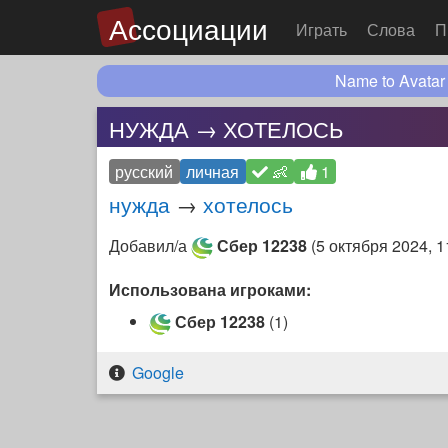
Ассоциации
Играть
Слова
П
Name to Avatar
НУЖДА → ХОТЕЛОСЬ
русский
личная
👶
1
нужда
→
хотелось
Добавил/а
Сбер 12238
(
5 октября 2024, 1
Использована игроками:
Сбер 12238
(1)
Google