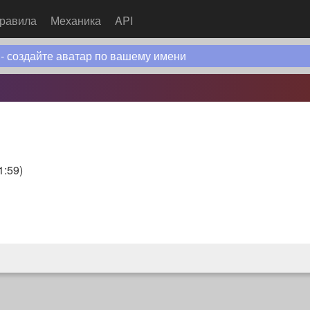
равила
Механика
API
 - создайте аватар по вашему имени
1:59
)