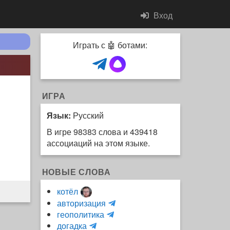
Вход
Играть с 🤖 ботами:
ИГРА
Язык:
Русский
В игре 98383 слова и 439418
ассоциаций на этом языке.
НОВЫЕ СЛОВА
котёл
и
авторизация
H
н
геополитика
m
y
к
догадка