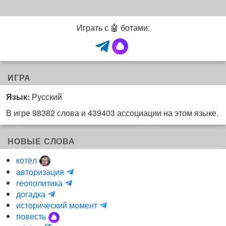
Играть с 🤖 ботами:
ИГРА
Язык:
Русский
В игре 98382 слова и 439403 ассоциации на этом языке.
НОВЫЕ СЛОВА
котёл
и
авторизация
H
н
геополитика
m
y
к
догадка
a
d
о
и
исторический момент
r
r
г
н
повесть