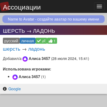
Ассоциации
Мен
Name to Avatar - создайте аватар по вашему имени
ШЕРСТЬ → ЛАДОНЬ
русский
личная
👶
1
шерсть
→
ладонь
Добавил/а
Алиса 3457
(
28 июля 2024, 15:41
)
Использована игроками:
Алиса 3457
(1)
Google